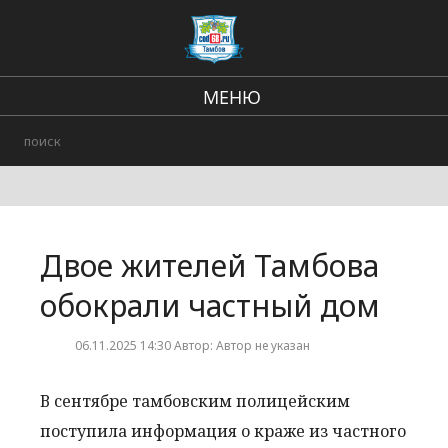
МЕНЮ
Региональные новости
В стране и мире
Происшествия
Двое жителей Тамбова
Городские события
обокрали частный дом
06.11.2025 14:30 Автор: Автор не указан
В сентябре тамбовским полицейским
поступила информация о краже из частного