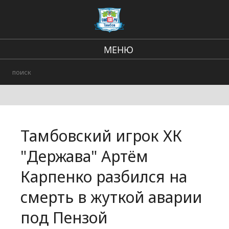
МЕНЮ
Региональные новости
В стране и мире
Происшествия
Тамбовский игрок ХК
Городские события
"Держава" Артём
Карпенко разбился на
смерть в жуткой аварии
под Пензой