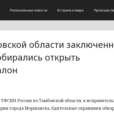
Региональные новости
В стране и мире
Происшеств
вской области заключен
обирались открыть
алон
 УФСИН России по Тамбовской области, в исправител
ории города Моршанска, бдительные охранники обна