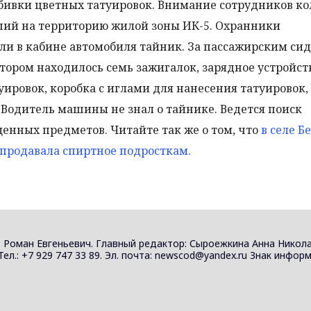
бивки цветных татуировок. Внимание сотрудников к
ший на территорию жилой зоны ИК-5. Охранники
и в кабине автомобиля тайник. За пассажирским си
тором находилось семь зажигалок, зарядное устройст
ировок, коробка с иглами для нанесения татуировок, 
 Водитель машины не знал о тайнике. Ведется поиск
щенных предметов. Читайте так же о том, что
в селе Б
 продавала спиртное подросткам.
 Роман Евгеньевич. Главный редактор: Сыроежкина Анна Никола
 Тел.: +7 929 747 33 89. Эл. почта: newscod@yandex.ru Знак инф