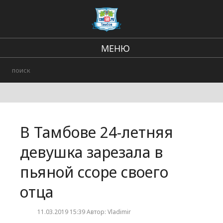
МЕНЮ
Региональные новости
В стране и мире
Происшествия
В Тамбове 24-летняя
Городские события
девушка зарезала в
пьяной ссоре своего
отца
11.03.2019 15:39 Автор: Vladimir