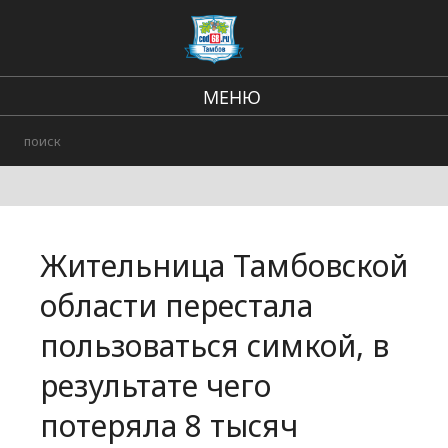
МЕНЮ
Региональные новости
В стране и мире
Происшествия
Жительница Тамбовской
Городские события
области перестала
пользоваться симкой, в
результате чего
потеряла 8 тысяч