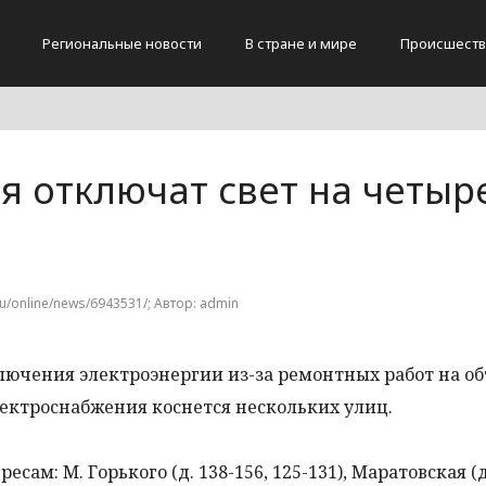
Региональные новости
В стране и мире
Происшеств
я отключат свет на четыр
ru/online/news/6943531/; Автор: admin
лючения электроэнергии из-за ремонтных работ на о
ектроснабжения коснется нескольких улиц.
есам: М. Горького (д. 138-156, 125-131), Маратовская (д.