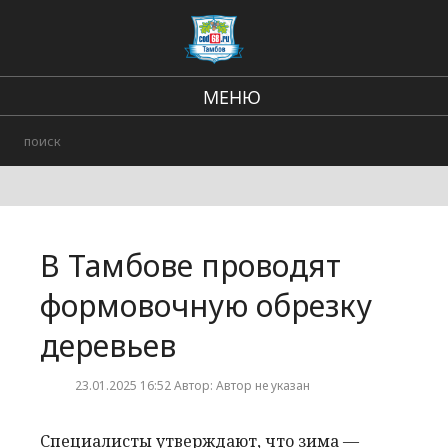
МЕНЮ
Региональные новости
В стране и мире
Происшествия
В Тамбове проводят
Городские события
формовочную обрезку
деревьев
23.01.2025 16:52 Автор: Автор не указан
Специалисты утверждают, что зима —