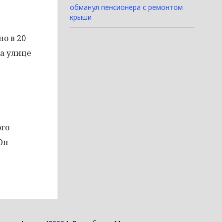
обманул пенсионера с ремонтом
крыши
о в 20
на улице
ого
Он