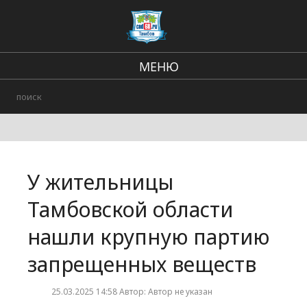
МЕНЮ
Региональные новости
В стране и мире
Происшествия
У жительницы
Городские события
Тамбовской области
нашли крупную партию
запрещенных веществ
25.03.2025 14:58 Автор: Автор не указан