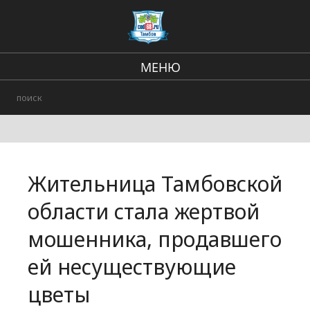
МЕНЮ
Региональные новости
В стране и мире
Происшествия
Жительница Тамбовской
Городские события
области стала жертвой
мошенника, продавшего
ей несуществующие
цветы