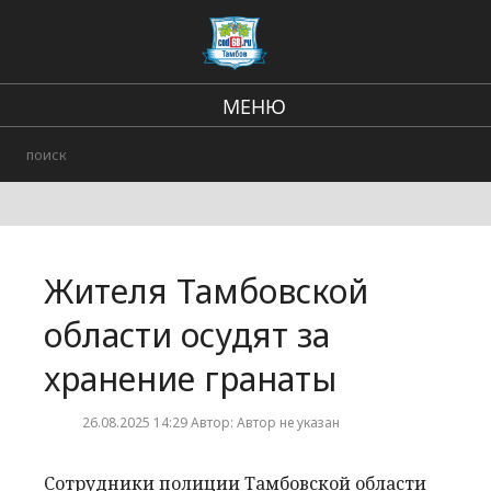
МЕНЮ
Региональные новости
В стране и мире
Происшествия
Жителя Тамбовской
Городские события
области осудят за
хранение гранаты
26.08.2025 14:29 Автор: Автор не указан
Сотрудники полиции Тамбовской области