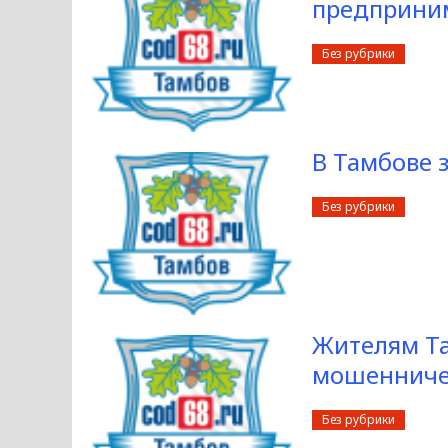
предприни
Без рубрики
В Тамбове 
Без рубрики
Жителям Та
мошенниче
Без рубрики