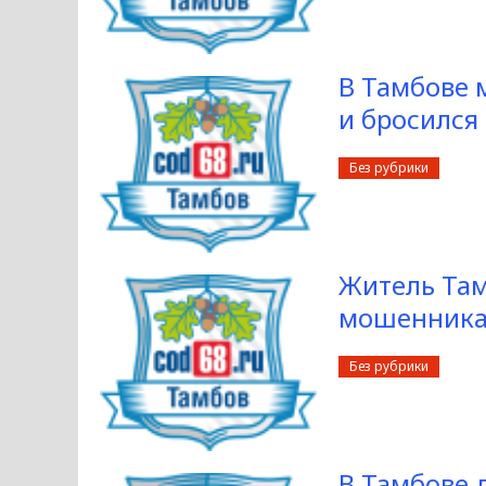
В Тамбове 
и бросился
Без рубрики
Житель Там
мошенника
Без рубрики
В Тамбове 