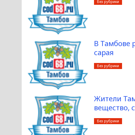
Без рубрики
В Тамбове 
сарая
Без рубрики
Жители Там
вещество, 
Без рубрики