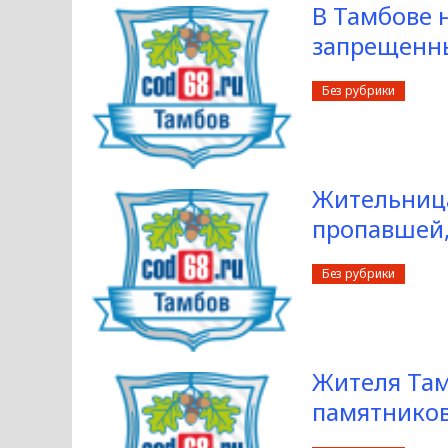
В Тамбове 
запрещенн
Без рубрики
Жительница
пропавшей,
Без рубрики
Жителя Там
памятников