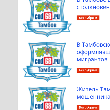
столкнове
Без рубрики
В Тамбовск
оформлявш
мигрантов
Без рубрики
Житель Там
мошенника
Без рубрики